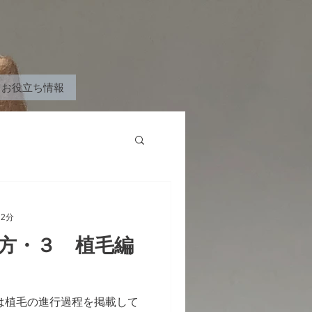
お役立ち情報
 2分
方・３ 植毛編
は植毛の進行過程を掲載して