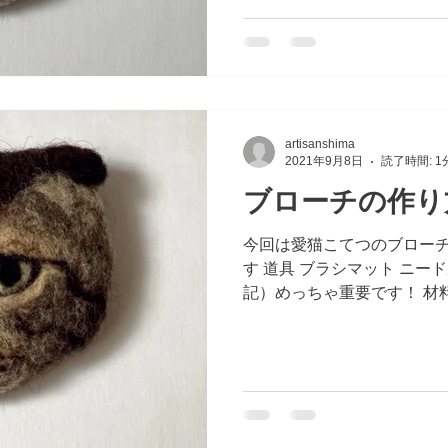
artisanshima
2021年9月8日
読了時間: 1
ブローチの作り
今回は愛猫こてつのブロー
す 道具 ブラシマット ニードル
記）めっちゃ重要です！ 材
ン 綿 羊毛フェルト各種 
い大きさにコピーして切り抜い